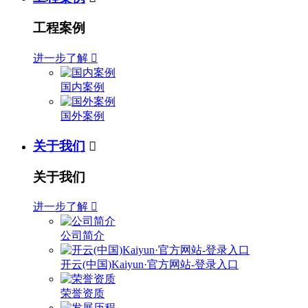
工程案例
进一步了解

国内案例
国外案例
关于我们

关于我们
进一步了解

公司简介
开云(中国)Kaiyun·官方网站-登录入口
荣誉资质