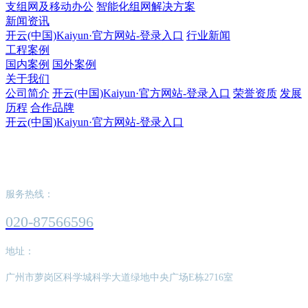
支组网及移动办公
智能化组网解决方案
新闻资讯
开云(中国)Kaiyun·官方网站-登录入口
行业新闻
工程案例
国内案例
国外案例
关于我们
公司简介
开云(中国)Kaiyun·官方网站-登录入口
荣誉资质
发展
历程
合作品牌
开云(中国)Kaiyun·官方网站-登录入口
开云(中国)Kaiyun·官方网站-登录入口
服务热线：
020-87566596
地址：
广州市萝岗区科学城科学大道绿地中央广场E栋2716室
版权所有：开云(中国)Kaiyun·官方网站-登录入口
SEO标签