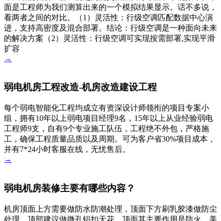
面是工程师为我们测算出来的一个模拟结果显示。话不多说，
看两者之间的对比。（1）灵活性：行级空调匹配数据中心演
进，支持高密度及混合部署。结论：行级空调是一种面向未来
的解决方案（2）灵活性：行级空调可实现按需部署,实现平滑
扩容
→
弱电机房工程改造-机房改造建设工程
每个弱电智能化工程均成立有资深设计师领衔的项目专案小
组，拥有10年以上弱电项目经理9名，15年以上从业经验弱电
工程师9支，自有9个专业施工队伍，工程绝不外包，严格施
工，确保工程质量品质以及周期。可为客户省30%项目成本，
并有7*24小时客服在线，无忧售后。
→
弱电机房装修主要有哪些内容？
机房顶面上方需要做防水防潮处理，顶面下方刷乳胶漆做防尘
处理，顶部建议做微孔铝扣天花，顶面其主要作用是防火、美