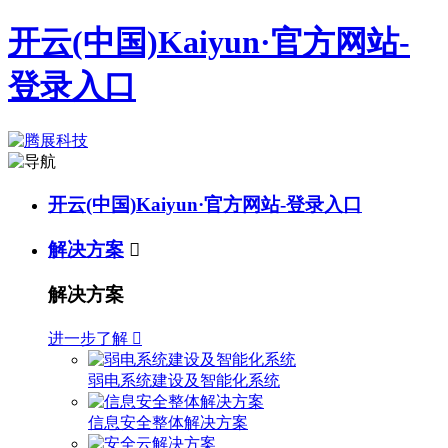
开云(中国)Kaiyun·官方网站-
登录入口
开云(中国)Kaiyun·官方网站-登录入口
解决方案

解决方案
进一步了解

弱电系统建设及智能化系统
信息安全整体解决方案